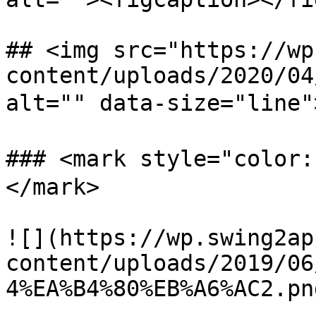
## <img src="https://wp
content/uploads/2020/04
alt="" data-size="li
### <mark style="col
</mark>

![](https://wp.swing2ap
content/uploads/2019/06
4%EA%B4%80%EB%A6%AC2.png