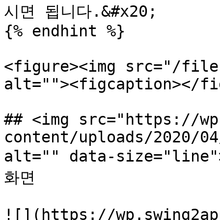
시면 됩니다.&#x20;

{% endhint %}

<figure><img src="/file
alt=""><figcaption></fi
## <img src="https://wp
content/uploads/2020/04
alt="" data-size="li
화면

![](https://wp.swing2ap