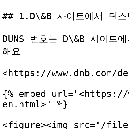
## 1.D\&B 사이트에서 던
DUNS 번호는 D\&B 사이
해요

<https://www.dnb.com/de
{% embed url="<https://
en.html>" %}

<figure><img src="/file