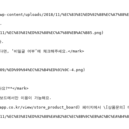
wp-content/uploads/2018/11/%EC%83%81%ED%92%88%EC%A7%88%E


11/%EC%83%81%ED%92%88%EC%A7%88%EB%AC%B85.png)

.

싶다면, ‘비밀글 여부’에 체크해주세요.</mark>

09/%ED%99%94%EC%82%B4%ED%91%9C-4.png)

?**</mark>

보드에서만 이용이 가능해요.

2app.co.kr/view/store_product_board) 페이지에서 \[상품
11/%EC%83%81%ED%92%88%EA%B2%8C%EC%8B%9C%EB%AC%BC%EA%B4%8