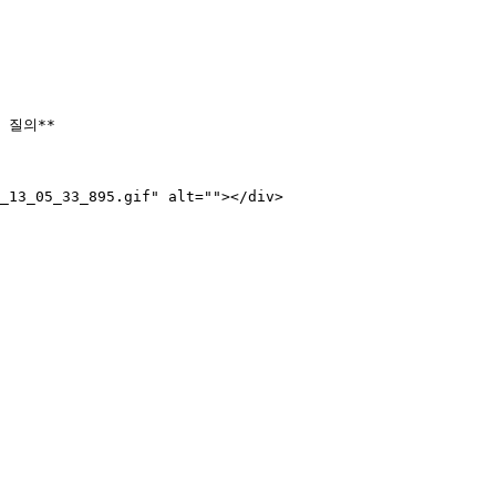
 질의**

_13_05_33_895.gif" alt=""></div>
