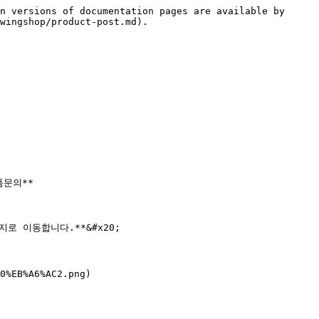
n versions of documentation pages are available by 
wingshop/product-post.md).

품문의**

이지로 이동합니다.**&#x20;

0%EB%A6%AC2.png)
