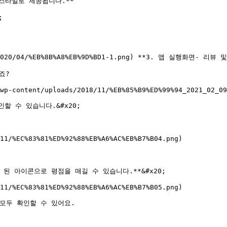
스타일로 제공됩니다.**



s/2020/04/%EB%8B%A8%EB%9D%BD1-1.png) **3. 앱 실행화면- 리뷰 및
?

wp-content/uploads/2018/11/%EB%85%B9%ED%99%94_2021_02_09
 수 있습니다.&#x20;

11/%EC%83%81%ED%92%88%EB%A6%AC%EB%B7%B04.png)

 아이콘으로 평점을 매길 수 있습니다.**&#x20;

11/%EC%83%81%ED%92%88%EB%A6%AC%EB%B7%B05.png)

모두 확인할 수 있어요.
