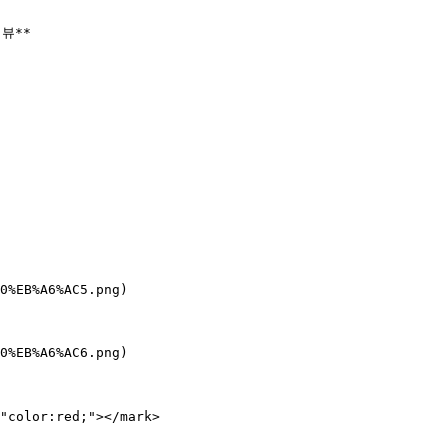
뷰**



0%EB%A6%AC5.png)

0%EB%A6%AC6.png)

color:red;"></mark>
