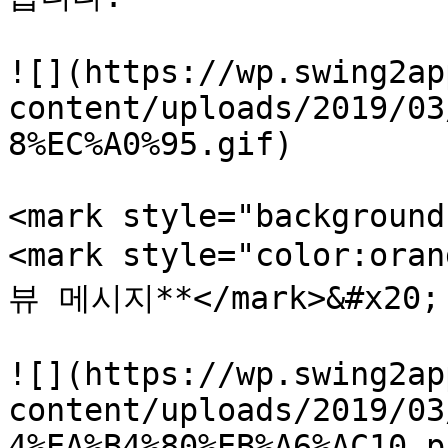
![](https://wp.swing2ap
content/uploads/2019/03
8%EC%A0%95.gif)

<mark style="background
<mark style="color:o
뷰 메시지**</mark>&#x20;

![](https://wp.swing2ap
content/uploads/2019/03
4%EA%B4%80%EB%A6%AC10.pn