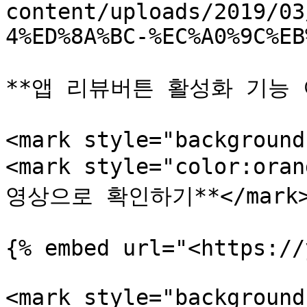
content/uploads/2019/03
4%ED%8A%BC-%EC%A0%9C%EB
**앱 리뷰버튼 활성화 기능 
<mark style="background
<mark style="color:o
영상으로 확인하기**</mark>&
{% embed url="<https://
<mark style="background