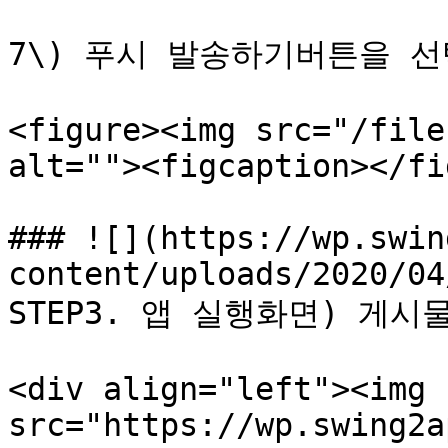
7\) 푸시 발송하기버튼을 선
<figure><img src="/file
alt=""><figcaption></fi
### ![](https://wp.swin
content/uploads/2020/04
STEP3. 앱 실행화면) 게시
<div align="left"><img 
src="https://wp.swing2a