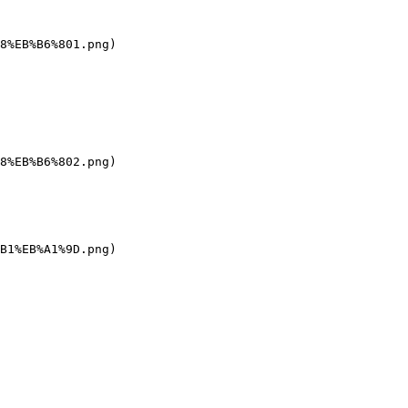
8%EB%B6%801.png)

8%EB%B6%802.png)

B1%EB%A1%9D.png)
