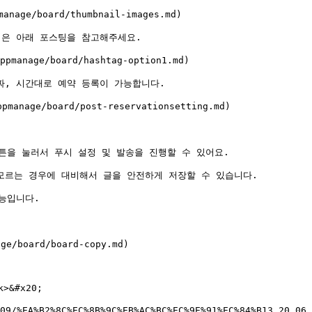
ge/board/thumbnail-images.md)

은 아래 포스팅을 참고해주세요.

nage/board/hashtag-option1.md)

짜, 시간대로 예약 등록이 가능합니다.

age/board/post-reservationsetting.md)

튼을 눌러서 푸시 설정 및 발송을 진행할 수 있어요.

모르는 경우에 대비해서 글을 안전하게 저장할 수 있습니다.

능입니다.

/board/board-copy.md)

>&#x20;

09/%EA%B2%8C%EC%8B%9C%EB%AC%BC%EC%9E%91%EC%84%B13_20.06.