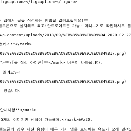
figcaption></figcaption></figure>

 앱에서 글을 작성하는 방법을 알려드릴게요!**

핸드폰으로 설치해도 되고(안드로이드폰 가능) 미리보기로 확인하셔도 됩니
wp-content/uploads/2018/09/%EB%85%B9%ED%99%94_2020_02_27
성하기**</mark>

09/%EA%B2%8C%EC%8B%9C%EB%AC%BC%EC%9E%91%EC%84%B17.png)

">**\[글 작성 아이콘]**</mark> 버튼이 나타납니다.

열려요\~!

09/%EA%B2%8C%EC%8B%9C%EB%AC%BC%EC%9E%91%EC%84%B18.png)

 있습니다.

\*안내사항**</mark>

 5개의 이미지만 선택이 가능해요.</mark>&#x20;

핸드폰의 경우 사진 용량이 매우 커서 앱을 로딩하는 속도가 오래 걸려요.&