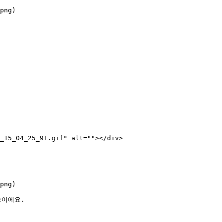
png)

_15_04_25_91.gif" alt=""></div>

png)

이에요.
