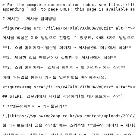
> For the complete documentation index, see [llms.txt](
appending `.md` to page URLs; this page is available as
# 게시판 - 게시물 입력방법

<figure><img src="/files/x4FXl8lVJXhUOwVoQziz" alt=""><
게시물 작성은 여러 방법으로 진행할 수 있구요, 아래 3가지 방법으로
**1. 스윙 홈페이지→ 앱운영 페이지 → 게시물관리 메뉴에서 작성**

**2. 제작한 앱을 핸드폰에서 실행한 뒤 게시판에서 작성**

**3. 스윙 홈페이지→  앱제작 페이지 → 웹 가상머신에서 작성**

아래 매뉴얼을 통해서 게시물 입력방법을 확인해주세요.

<figure><img src="/files/x4FXl8lVJXhUOwVoQziz" alt=""><
## STEP1. 앱운영에서 게시물 작성하기(웹 대시보드에서 작성)

* **앱운영페이지 → 게시물관리**

![](https://wp.swing2app.co.kr/wp-content/uploads/2018/
웹 대시보드에서 글을 작성할 때는 스윙투앱 **앱운영 페이지 → 게시물