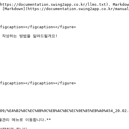
https://documentation.swing2app.co.kr/llms.txt). Markdow
 [Markdown](https://documentation.swing2app.co.kr/manual
figcaption></figcaption></figure>

 작성하는 방법을 알려드릴게요!

figcaption></figcaption></figure>

09/%EA%B2%8C%EC%8B%9C%EB%AC%BC%EC%9E%85%EB%A0%A54_20.02.
관리 메뉴로 이동합니다.**
