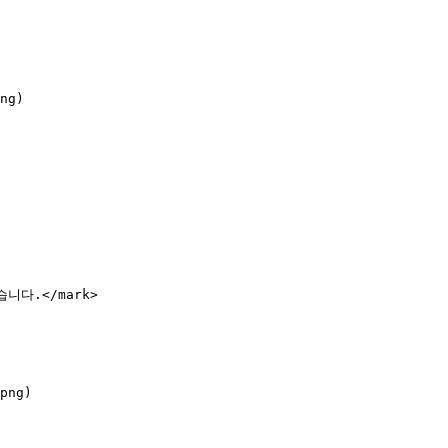
ng)

다.</mark>

png)
