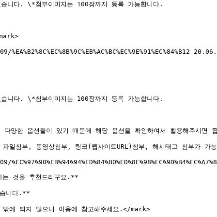
습니다. \*첨부이미지는 100장까지 등록 가능합니다.

ark>

09/%EA%B2%8C%EC%8B%9C%EB%AC%BC%EC%9E%91%EC%84%B12_20.06.
습니다. \*첨부이미지는 100장까지 등록 가능합니다.

 창에서 다양한 옵션들이 있기 때문에 해당 옵션을 확인하여서 활용해주시면 됩니
외에도 파일첨부, 동영상첨부, 링크(웹사이트URL)첨부, 해시태그 첨부가 가능합
09/%EC%97%90%EB%94%94%ED%84%B0%ED%8E%98%EC%9D%B4%EC%A7%8
는 것을 추천드리구요.**

니다.**

작성 밖에 되지 않으니 이용에 참고해주세요.</mark>
