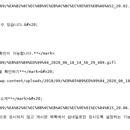
09/%EA%B2%8C%EC%8B%9C%EB%AC%BC%EC%9E%85%EB%A0%A52_20.02.
 있습니다.&#x20;

 확인이 가능합니다.**</mark>

09/%EB%85%B9%ED%99%94_2020_06_18_14_56_29_409.gif)

 확인하기**</mark>&#x20;

wp-content/uploads/2018/09/%EB%85%B9%ED%99%94_2020_06_18
개**</mark>&#x20;

09/%EA%B2%8C%EC%8B%9C%EB%AC%BC%EC%9E%91%EC%84%B15_20.06.
복으로 표시되지 않고 게시판 목록에서 섬네일로만 표시도록 설정하는 기능