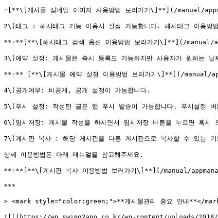
☞[**\[게시물 섬네일 이미지 사용방법 보러가기\]**](/manual/appmana
2\)태그 : 해시태그 기능 이용시 설정 가능합니다. 해시태그 이용방법
**☞**[**\[해시태그 검색 옵션 이용방법 보러가기\]**](/manual/appma
3\)예약 설정: 게시물은 즉시 등록도 가능하지만 사용자가 원하는 날
**☞** [**\[게시물 예약 설정 이용방법 보러가기\]**](/manual/appman
4\)공개여부: 비공개, 공개 설정이 가능합니다.

5\)푸시 설정: 작성된 글은 앱 푸시 발송이 가능합니다. 푸시설정 버
6\)임시저장: 게시물 작성을 하시면서 임시저장 버튼을 누르면 혹시 
7\)게시판 복사 : 해당 게시판을 다른 게시판으로 복사할 수 있는 기
상세 이용방법은 아래 매뉴얼을 참고해주세요.

**☞**[**\[게시판 복사 이용방법 보러가기\]**](/manual/appmanage
***

> <mark style="color:green;">**게시물관리 중요 안내**</mark
![](https://wp.swing2app.co.kr/wp-content/uploads/2018/