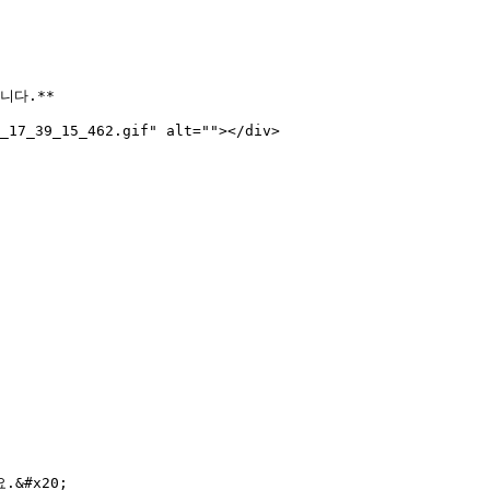
다.**

_17_39_15_462.gif" alt=""></div>

#x20;
