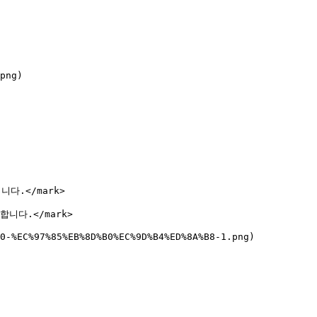
png)

다.</mark>

니다.</mark>

0-%EC%97%85%EB%8D%B0%EC%9D%B4%ED%8A%B8-1.png)
