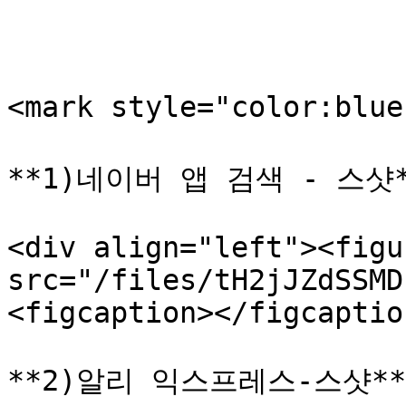
<mark style="color:bl
**1)네이버 앱 검색 - 스샷*
<div align="left"><figu
src="/files/tH2jJZdSSMD
<figcaption></figcaptio
**2)알리 익스프레스-스샷**
