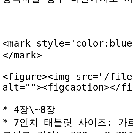
<mark style="color:b
</mark>

<figure><img src="/file
alt=""><figcaption></fi
* 4장\~8장

* 7인치 태블릿 사이즈: 가로