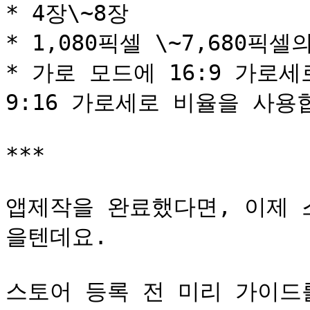
* 4장\~8장

* 1,080픽셀 \~7,680픽
* 가로 모드에 16:9 가로
9:16 가로세로 비율을 사용합
***

앱제작을 완료했다면, 이제 
을텐데요.

스토어 등록 전 미리 가이드