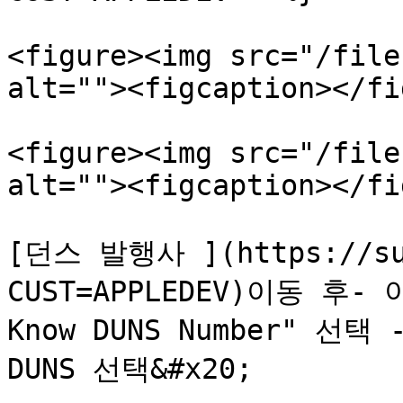
<figure><img src="/file
alt=""><figcaption></fi
<figure><img src="/file
alt=""><figcaption></fi
[던스 발행사 ](https://sup
CUST=APPLEDEV)이동 후- 
Know DUNS Number" 선택 
DUNS 선택&#x20;
