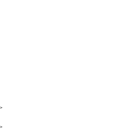
>

>
