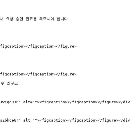
서 요청 승인 완료를 해주셔야 합니다.

figcaption></figcaption></figure>

figcaption></figcaption></figure>

수 있구요.

JwYqdR36" alt=""><figcaption></figcaption></figure></div
sZbkceGr" alt=""><figcaption></figcaption></figure></div