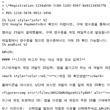
>

> \*Registration-1234ab56-7c89-12d3-4567-8e91234567f8

>

> PDS.1234-5678-9012-3456

{% hint style="info" %}

만약 Google Payments에서 확인이 어렵다면, 구매 영수증을 통해서
멤버십 25달러 결제했을때, 구매 영수증을 계정 메일주소로 발송됩니다
메일함에서 영수증을 찾으면 영수증에서도 거래 ID 확인 가능합니다.

{% endhint %}

﻿&#x20;

#### **\[이전 하고자 하는 대상 계정 정보 입력]**

2\)새개발자 계정 개발자 ID입력: 앱을 옮기고자 하는 새 개발자 계정의
<mark style="color:red;">**👉계정 ID 확인방법**</mark>

플레이콘솔 대시보드 상단에 보시면 개발자 이름 밑에 계정 ID확인 가
<figure><img src="/files/ARS2QWN3QgzehJiTyAbk" alt=""><
3\)새 계정 트랜잭션 ID: 앱을 이전할 새 계정의 주문 ID를 기재해주
4\) 이전이유:  선택창을 탭하여 적합한 이유를 선택해주세요.&#x20;