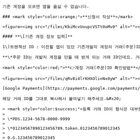
기존 계정을 모르면 앱을 옮길 수 없습니다.

### <mark style="color:orange;">**신청서 작성**</mark>

<figure><img src="/files/KbiMcvUoupcVSTt0oMv0" alt=""><
#### **\[기존 계정 정보 입력]**

1\)트랜잭션 ID : 이전할 앱이 있던 기존개발자 계정의 거래(주문)ID를
**\*주문 ID는 개발자 계정을 만들 때 받게 되는 거래 ID인데요. 거
<mark style="color:red;">**👉계정 거래(주문)ID 확인방법**</m
<figure><img src="/files/qRv8i4lrKHXOlinNx0yW" alt=""><
[Google Payments](https://payments.google.com
해당 거래 ID를 그대로 복사해서 붙여넣기 해주세요.&#x20;

> <mark style="color:$success;">등록 거래 ID의 형식은 대
>

> \*PDS.1234-5678-0000-9999

>

> \*01234567890123456789.token.0123456789012345

>

> 0.G.123456789012345
