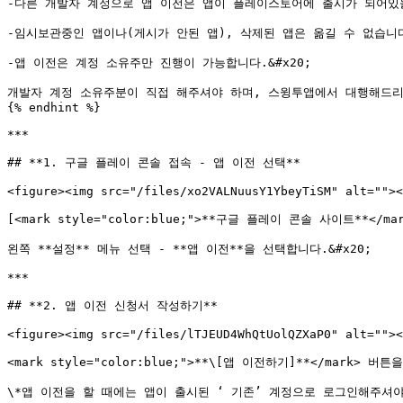
-다른 개발자 계정으로 앱 이전은 앱이 플레이스토어에 출시가 되어있을
-임시보관중인 앱이나(게시가 안된 앱), 삭제된 앱은 옮길 수 없습니다
-앱 이전은 계정 소유주만 진행이 가능합니다.&#x20;

개발자 계정 소유주분이 직접 해주셔야 하며, 스윙투앱에서 대행해드리
{% endhint %}

***

## **1. 구글 플레이 콘솔 접속 - 앱 이전 선택**

<figure><img src="/files/xo2VALNuusY1YbeyTiSM" alt=""><
[<mark style="color:blue;">**구글 플레이 콘솔 사이트**</mark
왼쪽 **설정** 메뉴 선택 - **앱 이전**을 선택합니다.&#x20;

***

## **2. 앱 이전 신청서 작성하기**

<figure><img src="/files/lTJEUD4WhQtUolQZXaP0" alt=""><
<mark style="color:blue;">**\[앱 이전하기]**</mark
\*앱 이전을 할 때에는 앱이 출시된 ‘ 기존’ 계정으로 로그인해주셔야 합