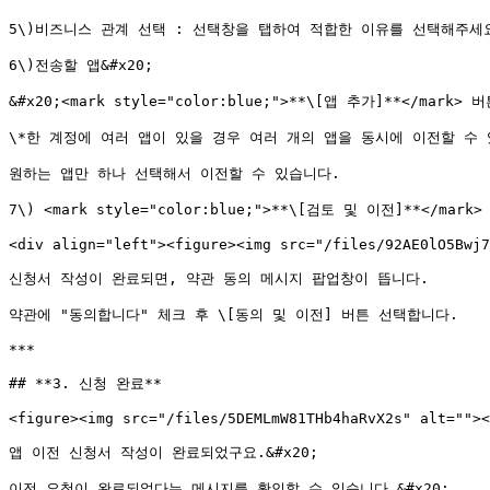
5\)비즈니스 관계 선택 : 선택창을 탭하여 적합한 이유를 선택해주세요.&
6\)전송할 앱&#x20;

&#x20;<mark style="color:blue;">**\[앱 추가]**</m
\*한 계정에 여러 앱이 있을 경우 여러 개의 앱을 동시에 이전할 수 있구
원하는 앱만 하나 선택해서 이전할 수 있습니다.

7\) <mark style="color:blue;">**\[검토 및 이전]**</mark
<div align="left"><figure><img src="/files/92AE0lO5Bwj7
신청서 작성이 완료되면, 약관 동의 메시지 팝업창이 뜹니다.

약관에 "동의합니다" 체크 후 \[동의 및 이전] 버튼 선택합니다.

***

## **3. 신청 완료**

<figure><img src="/files/5DEMLmW81THb4haRvX2s" alt=""><
앱 이전 신청서 작성이 완료되었구요.&#x20;

이전 요청이 완료되었다는 메시지를 확인할 수 있습니다.&#x20;
