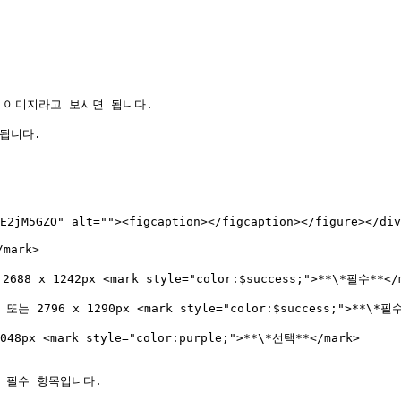
이미지라고 보시면 됩니다.

됩니다.

E2jM5GZO" alt=""><figcaption></figcaption></figure></div
ark>

 x 1242px <mark style="color:$success;">**\*필수**</m
 2796 x 1290px <mark style="color:$success;">**\*필수*
x <mark style="color:purple;">**\*선택**</mark>

 필수 항목입니다.
