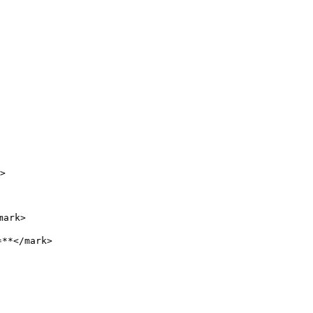
>

ark>

*</mark>
