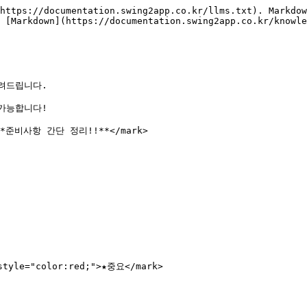
https://documentation.swing2app.co.kr/llms.txt). Markdow
 [Markdown](https://documentation.swing2app.co.kr/knowle
드립니다.

능합니다!

">**준비사항 간단 정리!!**</mark>

e="color:red;">★중요</mark>
