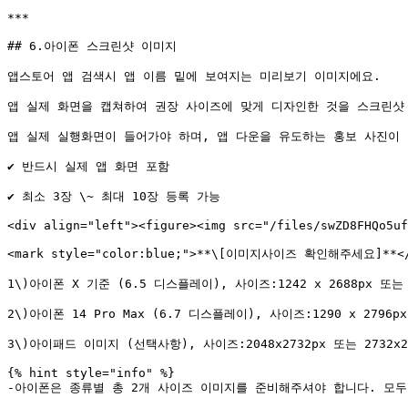
***

## 6.아이폰 스크린샷 이미지

앱스토어 앱 검색시 앱 이름 밑에 보여지는 미리보기 이미지에요.

앱 실제 화면을 캡쳐하여 권장 사이즈에 맞게 디자인한 것을 스크린샷 
앱 실제 실행화면이 들어가야 하며, 앱 다운을 유도하는 홍보 사진이 
✔ 반드시 실제 앱 화면 포함

✔ 최소 3장 \~ 최대 10장 등록 가능

<div align="left"><figure><img src="/files/swZD8FHQo5uf
<mark style="color:blue;">**\[이미지사이즈 확인해주세요]**</m
1\)아이폰 X 기준 (6.5 디스플레이), 사이즈:1242 x 2688px 또는 2688
2\)아이폰 14 Pro Max (6.7 디스플레이), 사이즈:1290 x 2796px 또는
3\)아이패드 이미지 (선택사항), 사이즈:2048x2732px 또는 2732x2048p
{% hint style="info" %}

-아이폰은 종류별 총 2개 사이즈 이미지를 준비해주셔야 합니다. 모두