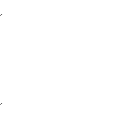
>

>
