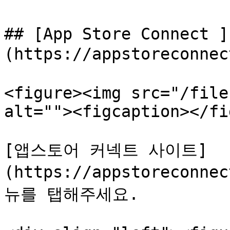
## [App Store Connect ]
(https://appstoreconne
<figure><img src="/file
alt=""><figcaption></fi
[앱스토어 커넥트 사이트]
(https://appstoreconn
뉴를 탭해주세요.
