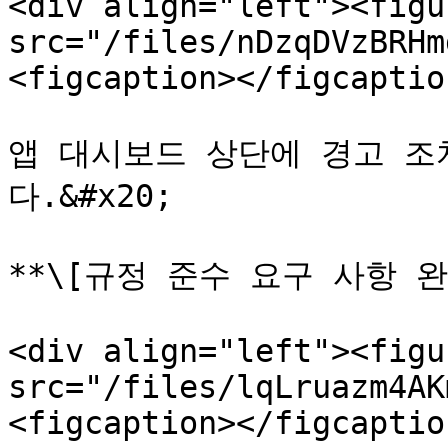
<div align="left"><figu
src="/files/nDzqDVzBRHm
<figcaption></figcaptio
앱 대시보드 상단에 경고 조
다.&#x20;

**\[규정 준수 요구 사항 완료
<div align="left"><figu
src="/files/lqLruazm4AK
<figcaption></figcaptio