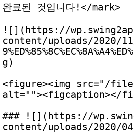
완료된 것입니다!</mark>

![](https://wp.swing2ap
content/uploads/2020/11
9%ED%85%8C%EC%8A%A4%ED%
g)

<figure><img src="/file
alt=""><figcaption></fi
### ![](https://wp.swin
content/uploads/2020/04