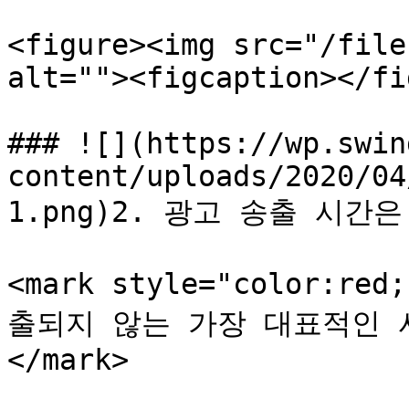
<figure><img src="/file
alt=""><figcaption></fi
### ![](https://wp.swin
content/uploads/2020/04
1.png)2. 광고 송출 시간
<mark style="color:
출되지 않는 가장 대표적인 
</mark>
