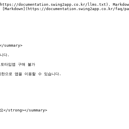
https://documentation.swing2app.co.kr/llms.txt). Markdow
 [Markdown](https://documentation.swing2app.co.kr/faq/pa
summary>

다.

토타입앱 구매 불가

한으로 앱을 이용할 수 있습니다.

strong></summary>
